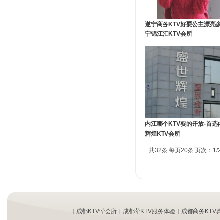
遂宁商务KTV好耍公主漂亮多
宁锦江汇KTV会所
内江哪个KTV耍的开放-首选
辉煌KTV会所
共32条 每页20条 页次：1/
成都KTV荤会所
成都荤KTV服务体验
成都商务KTV
|
|
|