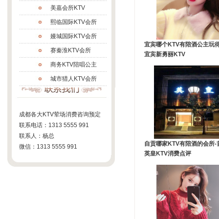
美嘉会所KTV
熙临国际KTV会所
嫚城国际KTV会所
宜宾哪个KTV有陪酒公主玩得
赛秦淮KTV会所
宜宾新勇丽KTV
商务KTV陪唱公主
城市猎人KTV会所
煌钻KTV会所
帝代KTV会所
成都各大KTV荤场消费咨询预定
城市花园KTV会所
联系电话：1313 5555 991
御都壹号KTV会所
联系人：杨总
自贡哪家KTV有陪酒的会所-
微信：1313 5555 991
富丽汇KTV会所
英皇KTV消费点评
蓉悦汇KTV会所