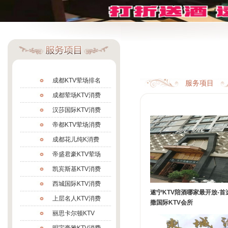
成都KTV荤场排名
服务项目
成都荤场KTV消费
汉莎国际KTV消费
帝都KTV荤场消费
成都花儿纯K消费
帝盛君豪KTV荤场
凯宾斯基KTV消费
西城国际KTV消费
遂宁KTV陪酒哪家最开放-首
上层名人KTV消费
撒国际KTV会所
丽思卡尔顿KTV