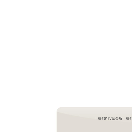
成都KTV荤会所
成
|
|