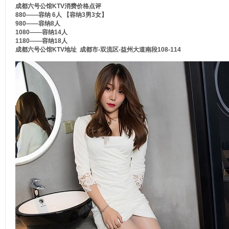
成都六号公馆KTV消费价格点评
880——容纳 6人 【容纳3男3女】
980——容纳8人
1080——容纳14人
1180——容纳18人
成都六号公馆KTV地址 成都市-双流区-益州大道南段108-114