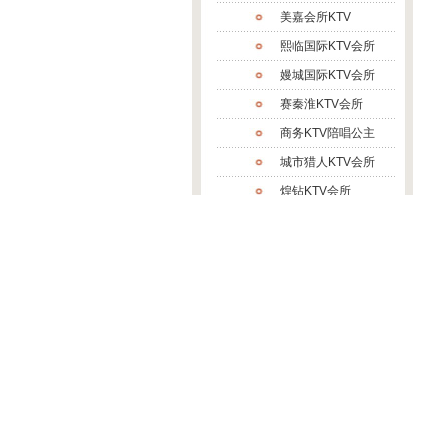
美嘉会所KTV
熙临国际KTV会所
嫚城国际KTV会所
赛秦淮KTV会所
商务KTV陪唱公主
城市猎人KTV会所
煌钻KTV会所
帝代KTV会所
城市花园KTV会所
御都壹号KTV会所
富丽汇KTV会所
蓉悦汇KTV会所