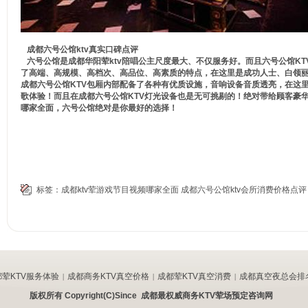
成都六号公馆ktv真实口碑点评
六号公馆是成都华阳荤ktv陪唱公主尺度最大、不仅服务好。而且六号公馆K
了高端、高规模、高档次、高品位、高素质的特点，在这里是成功人士、白领
成都六号公馆KTV包厢内部配备了各种有优质设施，音响设备音质透亮，在这
歌体验！而且在成都六号公馆KTV灯光设备也是无可挑剔的！绝对带给顾客豪华
哪家全面，六号公馆绝对是你最好的选择！
标签：
成都ktv荤游戏节目视频哪家全面
成都六号公馆ktv会所消费价格点评
都荤KTV服务体验
成都商务KTV真空价格
成都荤KTV真空消费
成都真空夜总会排
|
|
|
版权所有 Copyright(C)Since 成都最权威商务KTV荤场预定咨询网