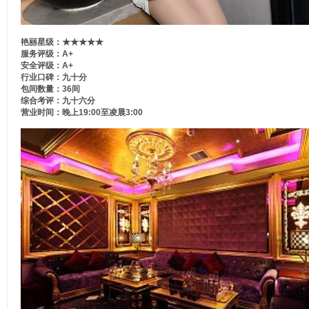
艳丽星级：★★★★★
服务评级：A+
安全评级：A+
行业口碑：九十分
包间数量：36间
综合考评：九十六分
营业时间：晚上19:00至凌晨3:00