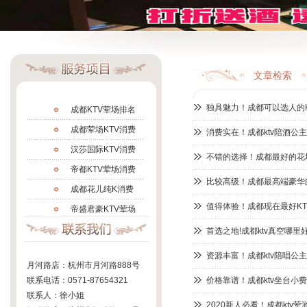
文章检索
独具魅力！成都可以选人的K
成都KTV荤场排名
成都荤场KTV消费
消费实在！成都ktv陪酒公
汉莎国际KTV消费
不错的选择！成都最好的花场
帝都KTV荤场消费
比较高级！成都最高端豪华的
成都花儿纯K消费
值得体验！成都现在最好KT
帝盛君豪KTV荤场
凯宾斯基KTV消费
首选之地!成都ktv真空哪
西城国际KTV消费
资源丰富！成都ktv陪唱公
月河路店：杭州市月河路888号
上层名人KTV消费
联系电话：0571-87654321
价格靠谱！成都ktv坐台小
丽思卡尔顿KTV
联系人：徐小姐
2020新人必看！成都ktv