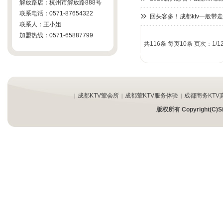
明宇豪雅KTV消费
解放路店：杭州市解放路888号
联系电话：0571-87654322
城市名人KTV消费
回头客多！成都ktv一般带
联系人：王小姐
天邑酒店KTV消费
加盟热线：0571-65887799
共116条 每页10条 页次：1/1
拉菲伯朗KTV消费
皇家七号KTV消费
林恩国际KTV消费
六号公馆KTV消费
成都KTV荤会所
成都荤KTV服务体验
成都商务KTV
|
|
|
茂业中心KTV消费
版权所有 Copyright(
润都国际KTV消费
友情链接
立寇KTV会所消费
JW万豪酒店KTV
皇钻KTV会所消费
蒂格国际KTV会所
亿豪会所KTV
芭富丽KTV消费
城市公馆KTV会所